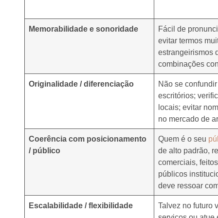
Memorabilidade e sonoridade
Fácil de pronunci
evitar termos mu
estrangeirismos d
combinações con
Originalidade / diferenciação
Não se confundir
escritórios; verif
locais; evitar n
no mercado de ar
Coerência com posicionamento
Quem é o seu
pú
/ público
de alto padrão, r
comerciais, feito
públicos institu
deve ressoar com
Escalabilidade / flexibilidade
Talvez no futuro
serviços ou atue 