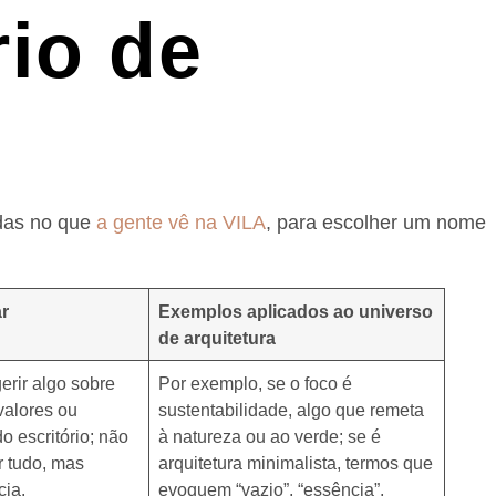
rio de
adas no que
a gente vê na VILA
, para escolher um nome
r
Exemplos aplicados ao universo
de arquitetura
rir algo sobre
Por exemplo, se o foco é
 valores ou
sustentabilidade, algo que remeta
o escritório; não
à natureza ou ao verde; se é
r tudo, mas
arquitetura minimalista, termos que
cia.
evoquem “vazio”, “essência”,