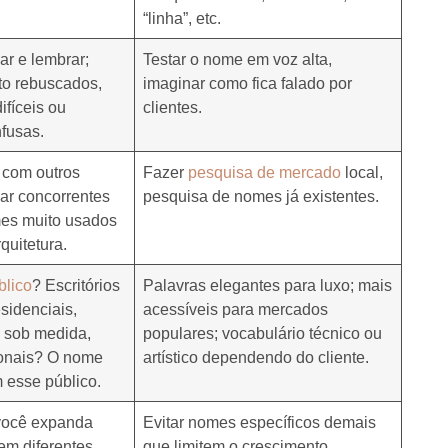
“linha”, etc.
ar e lembrar;
Testar o nome em voz alta,
ito rebuscados,
imaginar como fica falado por
ifíceis ou
clientes.
fusas.
 com outros
Fazer
pesquisa de mercado
local,
icar concorrentes
pesquisa de nomes já existentes.
omes muito usados
quitetura.
blico
? Escritórios
Palavras elegantes para luxo; mais
esidenciais,
acessíveis para mercados
s sob medida,
populares; vocabulário técnico ou
cionais? O nome
artístico dependendo do cliente.
 esse público.
 você expanda
Evitar nomes específicos demais
em diferentes
que limitem o crescimento.