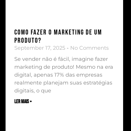
Como fazer o marketing de um
produto?
September 17, 2025
No Comments
Se vender não é fácil, imagine fazer
marketing de produto! Mesmo na era
digital, apenas 17% das empresas
realmente planejam suas estratégias
digitais, o que
ler mais »