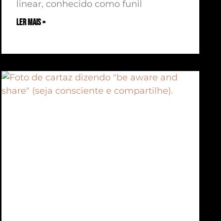
linear, conhecido como funil
ler mais »