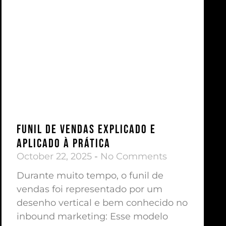
Funil de Vendas Explicado e
Aplicado à Prática
October 22, 2025
No Comments
Durante muito tempo, o funil de
vendas foi representado por um
desenho vertical e bem conhecido no
inbound marketing: Esse modelo