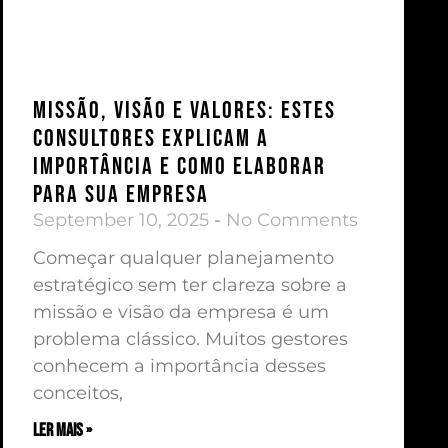
Missão, Visão e Valores: estes
consultores explicam a
importância e como elaborar
para sua empresa
September 10, 2025
No Comments
Começar qualquer planejamento
estratégico sem ter clareza sobre a
missão e visão da empresa é um
problema clássico. Muitos gestores
conhecem a importância desses
conceitos,
ler mais »