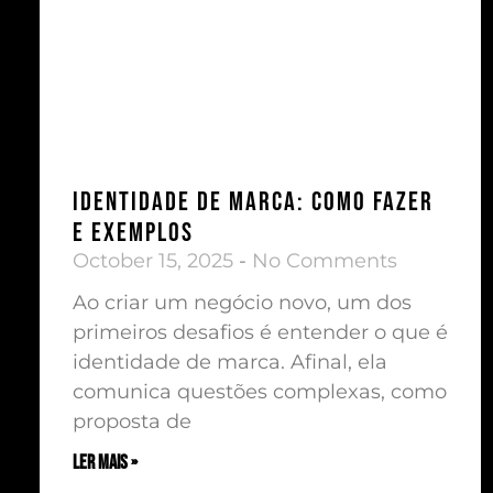
Identidade de Marca: Como fazer
e exemplos
October 15, 2025
No Comments
Ao criar um negócio novo, um dos
primeiros desafios é entender o que é
identidade de marca. Afinal, ela
comunica questões complexas, como
proposta de
ler mais »