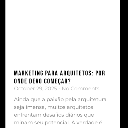
Marketing para Arquitetos: Por
onde devo começar?
October 29, 2025
No Comments
Ainda que a paixão pela arquitetura
seja imensa, muitos arquitetos
enfrentam desafios diários que
minam seu potencial. A verdade é