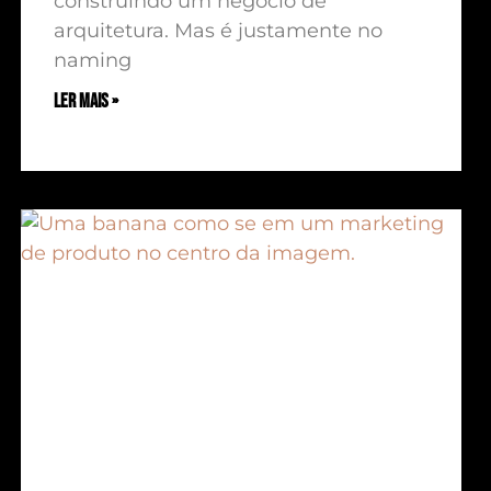
construindo um negócio de
arquitetura. Mas é justamente no
naming
ler mais »