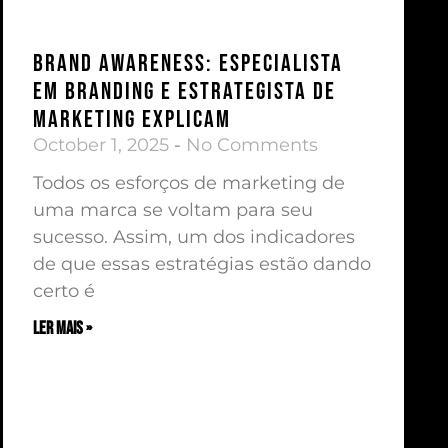
Brand Awareness: Especialista
em Branding e Estrategista de
Marketing explicam
October 1, 2025
No Comments
Todos os esforços de marketing de
uma marca se voltam para seu
sucesso. Assim, um dos indicadores
de que essas estratégias estão dando
certo é
ler mais »