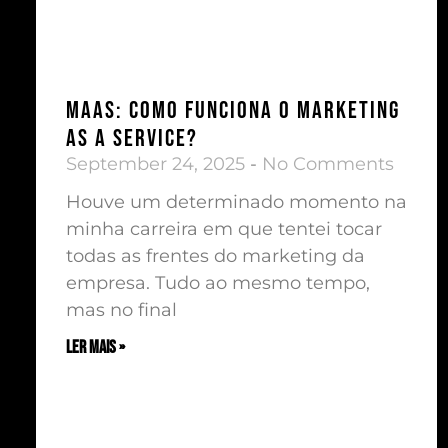
MaaS: Como funciona o Marketing
as a Service?
September 24, 2025
No Comments
Houve um determinado momento na
minha carreira em que tentei tocar
todas as frentes do marketing da
empresa. Tudo ao mesmo tempo,
mas no final
ler mais »