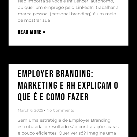
Não importa se você é influencer, autônomo,
ou quer um emprego pelo LinkedIn, trabalhar a
marca pessoal (personal branding) é um meio
de mostrar sua
Read More »
Employer Branding:
Marketing e RH explicam o
que é e como fazer
March 6, 2025
No Comments
Sem uma estratégia de Employer Branding
estruturada, o resultado são contratações caras
e pouco eficientes. Quer ver só? Imagine uma